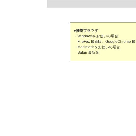
●推奨ブラウザ
・Windowsをお使いの場合
FireFox 最新版、GoogleChrome 
・Macintoshをお使いの場合
Safari 最新版