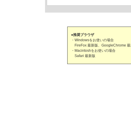
●推奨ブラウザ
・Windowsをお使いの場合
FireFox 最新版、GoogleChrome 
・Macintoshをお使いの場合
Safari 最新版